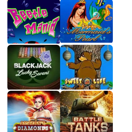
Live игры