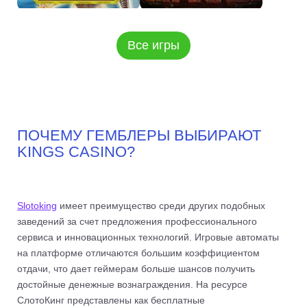
Все игры
ПОЧЕМУ ГЕМБЛЕРЫ ВЫБИРАЮТ
KINGS CASINO?
Slotoking
имеет преимущество среди других подобных
заведений за счет предложения профессионального
сервиса и инновационных технологий. Игровые автоматы
на платформе отличаются большим коэффициентом
отдачи, что дает геймерам больше шансов получить
достойные денежные вознаграждения. На ресурсе
СлотоКинг представлены как бесплатные