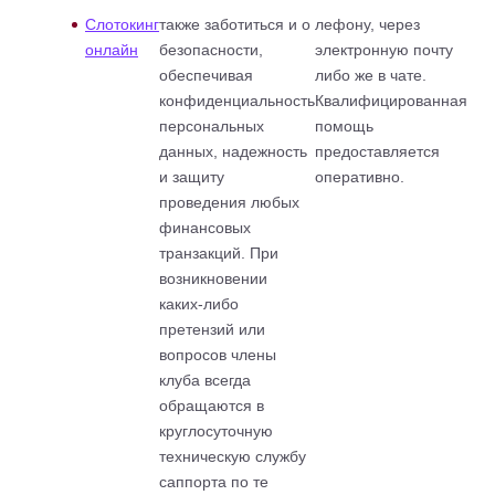
Слотокинг
также заботиться и о
лефону, через
онлайн
безопасности,
электронную почту
обеспечивая
либо же в чате.
конфиденциальность
Квалифицированная
персональных
помощь
данных, надежность
предоставляется
и защиту
оперативно.
проведения любых
финансовых
транзакций. При
возникновении
каких-либо
претензий или
вопросов члены
клуба всегда
обращаются в
круглосуточную
техническую службу
саппорта по те