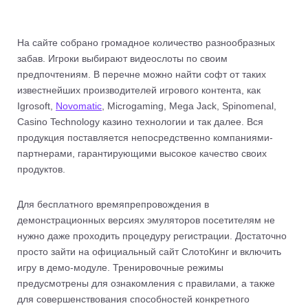
На сайте собрано громадное количество разнообразных
забав. Игроки выбирают видеослоты по своим
предпочтениям. В перечне можно найти софт от таких
известнейших производителей игрового контента, как
Igrosoft,
Novomatic
, Microgaming, Mega Jack, Spinomenal,
Casino Technology казино технологии и так далее. Вся
продукция поставляется непосредственно компаниями-
партнерами, гарантирующими высокое качество своих
продуктов.
Для бесплатного времяпрепровождения в
демонстрационных версиях эмуляторов посетителям не
нужно даже проходить процедуру регистрации. Достаточно
просто зайти на официальный сайт СлотоКинг и включить
игру в демо-модуле. Тренировочные режимы
предусмотрены для ознакомления с правилами, а также
для совершенствования способностей конкретного