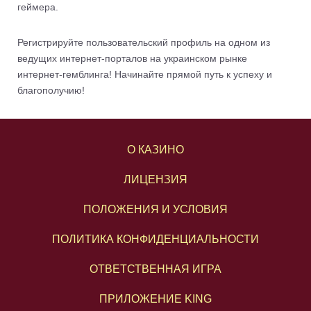
геймера.
Регистрируйте пользовательский профиль на одном из
ведущих интернет-порталов на украинском рынке
интернет-гемблинга! Начинайте прямой путь к успеху и
благополучию!
О КАЗИНО
ЛИЦЕНЗИЯ
ПОЛОЖЕНИЯ И УСЛОВИЯ
ПОЛИТИКА КОНФИДЕНЦИАЛЬНОСТИ
ОТВЕТСТВЕННАЯ ИГРА
ПРИЛОЖЕНИЕ KING